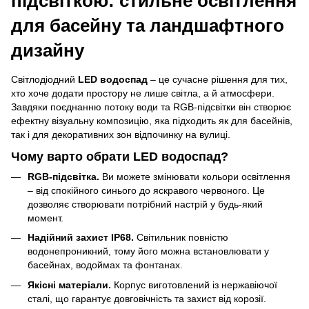
підсвіткою: стильне освітлення
для басейну та ландшафтного
дизайну
Світлодіодний
LED водоспад
– це сучасне рішення для тих,
хто хоче додати простору не лише світла, а й атмосфери.
Завдяки поєднанню потоку води та RGB-підсвітки він створює
ефектну візуальну композицію, яка підходить як для басейнів,
так і для декоративних зон відпочинку на вулиці.
Чому варто обрати LED водоспад?
RGB-підсвітка.
Ви можете змінювати кольори освітлення
– від спокійного синього до яскравого червоного. Це
дозволяє створювати потрібний настрій у будь-який
момент.
Надійний захист IP68.
Світильник повністю
водонепроникний, тому його можна встановлювати у
басейнах, водоймах та фонтанах.
Якісні матеріали.
Корпус виготовлений із нержавіючої
сталі, що гарантує довговічність та захист від корозії.