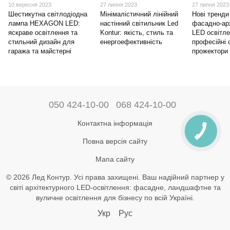
10 вересня 2023
27 липня 2023
27 липня 2023
Шестикутна світлодіодна
Мінімалістичний лінійний
Нові тренди
лампа HEXAGON LED:
настінний світильник Led
фасадно-арх
яскраве освітлення та
Kontur: якість, стиль та
LED освітле
стильний дизайн для
енергоефективність
професійні 
гаража та майстерні
прожектори
050 424-10-00
068 424-10-00
Контактна інформація
Повна версія сайту
Мапа сайту
© 2026 Лед Контур. Усі права захищені. Ваш надійний партнер у
світі архітектурного LED-освітлення: фасадне, ландшафтне та
вуличне освітлення для бізнесу по всій Україні.
Укр
Рус