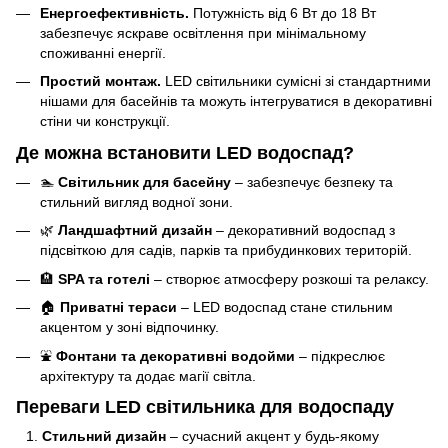
Енергоефективність.
Потужність від 6 Вт до 18 Вт
забезпечує яскраве освітлення при мінімальному
споживанні енергії.
Простий монтаж.
LED світильники сумісні зі стандартними
нішами для басейнів та можуть інтегруватися в декоративні
стіни чи конструкції.
Де можна встановити LED водоспад?
🏊
Світильник для басейну
– забезпечує безпеку та
стильний вигляд водної зони.
🌿
Ландшафтний дизайн
– декоративний водоспад з
підсвіткою для садів, парків та прибудинкових територій.
🏨
SPA та готелі
– створює атмосферу розкоші та релаксу.
🏠
Приватні тераси
– LED водоспад стане стильним
акцентом у зоні відпочинку.
⛲
Фонтани та декоративні водойми
– підкреслює
архітектуру та додає магії світла.
Переваги LED світильника для водоспаду
Стильний дизайн
– сучасний акцент у будь-якому