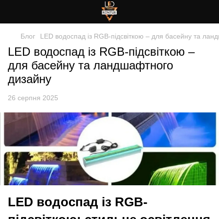
Блог
LED водоспад із RGB-підсвіткою – для басейну та лан
LED водоспад із RGB-підсвіткою –
для басейну та ландшафтного
дизайну
26 серпня 2025
LED водоспад із RGB-