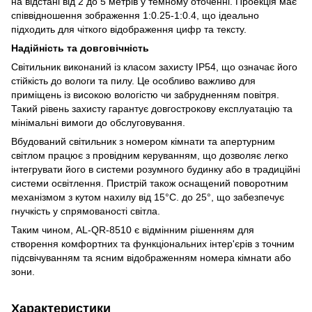
на відстані від 2 до 5 метрів у темному оточенні. Проекція має
співвідношення зображення 1:0.25-1:0.4, що ідеально
підходить для чіткого відображення цифр та тексту.
Надійність та довговічність
Світильник виконаний із класом захисту IP54, що означає його
стійкість до вологи та пилу. Це особливо важливо для
приміщень із високою вологістю чи забрудненням повітря.
Такий рівень захисту гарантує довгострокову експлуатацію та
мінімальні вимоги до обслуговування.
Вбудований світильник з номером кімнати та апертурним
світлом працює з провідним керуванням, що дозволяє легко
інтегрувати його в системи розумного будинку або в традиційні
системи освітлення. Пристрій також оснащений поворотним
механізмом з кутом нахилу від 15°С. до 25°, що забезпечує
гнучкість у спрямованості світла.
Таким чином, AL-QR-8510 є відмінним рішенням для
створення комфортних та функціональних інтер'єрів з точним
підсвічуванням та ясним відображенням номера кімнати або
зони.
Характеристики