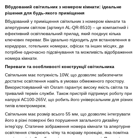
Вбудований світильник з номером кімнати: ідеальне
рішення для будь-якого приміщення
Вбудований у приміщення світильник з номером кімнати та
апертурним світлом (артикул AL-QR-8510) – це компактний і
ефективний освітлювальний прилад, який поєднує кілька
ключових переваг. Він ідеально підходить для встановлення в
коридорах, готельних номерах, офісах та інших місцях, де
потрібне одночасно підсвічування та можливість відображення
номера кімнати.
Переваги та особливості конструкції світильника
Світильник має потужність 10W, що дозволяє забезпечити
достатнє освітлення навіть в умовах обмеженого простору.
Використовуваний чіп Osram гарантує високу якість світла та
тривалий термін служби. Також пристрій підтримує роботу при
напрузі AC100-265V, що робить його універсальним для різних
типів електромереж.
Світильник має розмір всього 55 мм, що дозволяє інтегрувати
його в різні поверхні без порушення загального дизайну
інтер'єру. Статичне зображення номера кімнати та апертурне
освітлення створюють чітку та яскраву проекцію, яка помітна