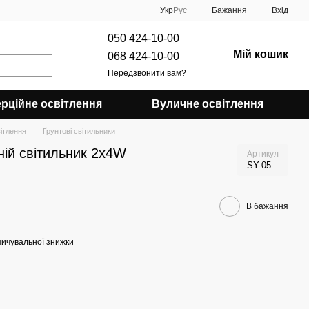
Укр
Рус
Бажання
Вхід
050 424-10-00
Мій кошик
068 424-10-00
Передзвонити вам?
рційне освітлення
Вуличне освітлення
ітлення
Ґрунтові світильники
ій світильник 2х4W
Артикул
SY-05
В бажання
ичувальної знижки