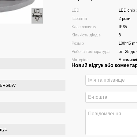
LED
LED chip
Гарантія
2 роки
Клас захисту
ІР65
Кількість діодів
8
Розмір
100*45 m
Робоча температура
от -25 до
Матеріал
Алюминий
Новий відгук або комента
GB/RGBW
рпус