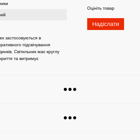
ники
Оцініть товар
рий
Надіслати
тек застосовуються в
оративного підсвічування
динків. Світильник має круглу
криття та витримує