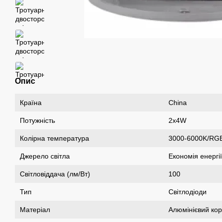
Опис
Країна
China
Потужність
2х4W
Колірна температура
3000-6000K/R
Джерело світла
Економія енергії
Світловіддача (лм/Вт)
100
Тип
Світлодіоди
Матеріал
Алюмінієвий ко