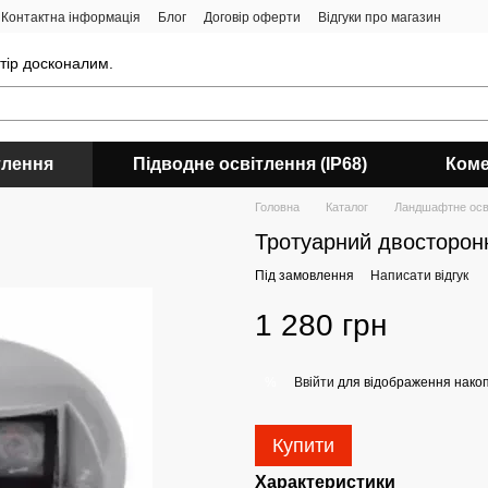
Контактна інформація
Блог
Договір оферти
Відгуки про магазин
стір досконалим.
тлення
Підводне освітлення (IP68)
Коме
Головна
Каталог
Ландшафтне осв
Тротуарний двосторонн
Під замовлення
Написати відгук
1 280 грн
Ввійти
для відображення накоп
%
Купити
Характеристики