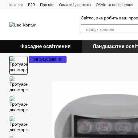
Перейти до основного контенту
Каталог
B2B
Про нас
Оплата і доставка
Обмін та повернення
Світло, яке робить ваш про
Фасадне освітлення
Ландшафтне осві
ПІД ЗАМОВЛЕННЯ