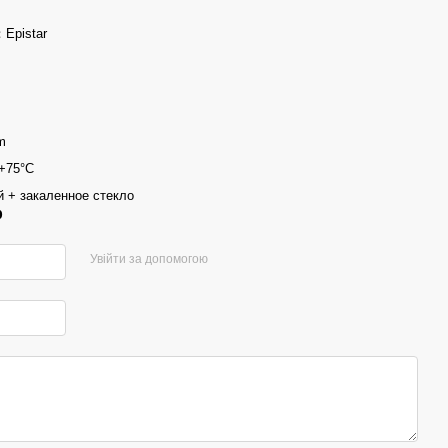
：Epistar
m
 +75°С
 + закаленное стекло
р
Увійти за допомогою