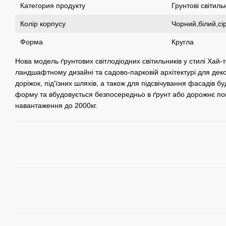
Категория продукту
Грунтові світиль
Колір корпусу
Чорний,білий,сі
Форма
Кругла
Нова модель ґрунтових світлодіодних світильників у стилі Хай-
ландшафтному дизайні та садово-парковій архітектурі для дек
доріжок, під'їзних шляхів, а також для підсвічування фасадів бу
форму та вбудовується безпосередньо в ґрунт або дорожнє по
навантаження до 2000кг.