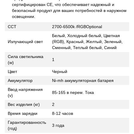
сертифицирован CE, что обеспечивает надежный и
безопасный продукт для ваших потребностей в наружном
освещении.
CCT
2700-6500k /RGBOptional
Белый, Холодный белый, Цветная
Излучающий свет
(RGB), Красный, Желтый, Зеленый,
Сменный, Теплый белый, Синий
Сила светильника
1
(w)
Цвет
Черный
Аккумулятор
Ni-mh аккумуляторная батарея
Ввод напряжения
85-165 в перем. Тока
(v)
Вес изделия (кг)
2
Время зарядки
8-12 часов
Гарантированность
3 года
(год)