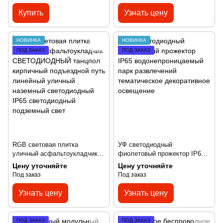
освещение для наружного
Купить
Узнать цену
использования
НОВИНКА
НОВИНКА
ПОД ЗАКАЗ
ПОД ЗАКАЗ
RGB световая плитка
УФ светодиодный
уличный асфальтоукладчик
фиолетовый прожектор IP65
СВЕТОДИОДНЫЙ танцпол
водонепроницаемый парк
Цену уточняйте
Цену уточняйте
кирпичный подъездной путь
развлечений тематическое
Под заказ
Под заказ
линейный уличный наземный
декоративное освещение
светодиодный IP65
Узнать цену
Узнать цену
светодиодный подземный
свет
ПОД ЗАКАЗ
ПОД ЗАКАЗ