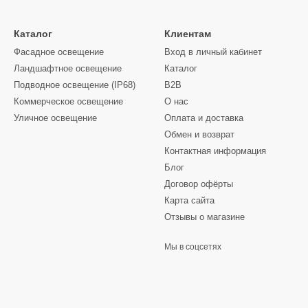
Каталог
Клиентам
Фасадное освещение
Вход в личный кабинет
Ландшафтное освещение
Каталог
Подводное освещение (IP68)
B2B
Коммерческое освещение
О нас
Уличное освещение
Оплата и доставка
Обмен и возврат
Контактная информация
on LED Light забезпечує яскраве і рівномірне освітлення, ідеально 
Блог
Договор офёрты
автомобілів
Карта сайта
Отзывы о магазине
Мы в соцсетях
истемі освітлення Hexagon LED Light вже сьогодні і отримайте ски