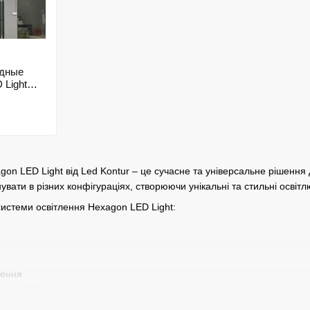
одные
 Light
on LED Light від Led Kontur – це сучасне та універсальне рішення 
увати в різних конфігураціях, створюючи унікальні та стильні освіт
системи освітлення Hexagon LED Light:
лення
gon LED Light – це ідеальне рішення для: