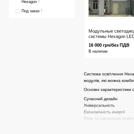
Hexagon
1
Под заказ
1
Модульные светоди
системы Hexagon LED
4780*2410мм
16 000 грн/без ПДВ
В наличии
Система освітлення Hexag
модулів, які можна комбін
Основні характеристики 
Сучасний дизайн
Універсальність
Економічність енергії
Ярке та рівномірне освіт
Система освітлення Hexa