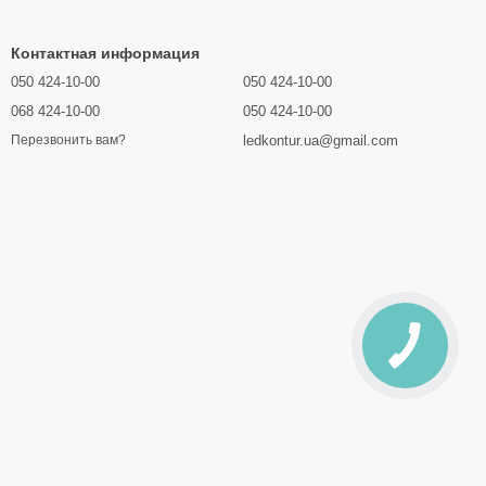
Контактная информация
050 424-10-00
050 424-10-00
068 424-10-00
050 424-10-00
ledkontur.ua@gmail.com
Перезвонить вам?
підходить для таких завдань, як:
дку 10%!