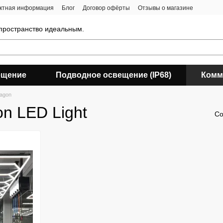
ктная информация
Блог
Договор офёрты
Отзывы о магазине
 пространство идеальным.
ещение
Подводное освещение (IP68)
Комм
agon
n LED Light
Со