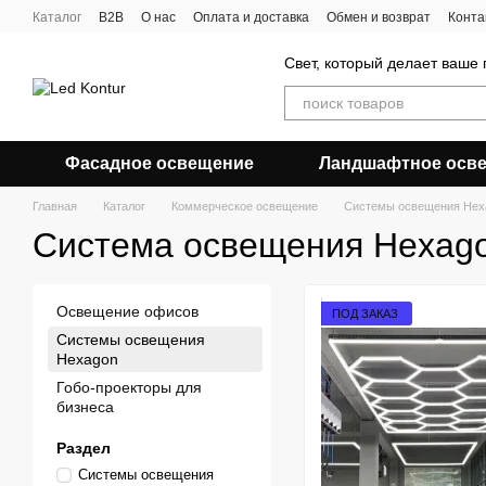
Перейти к основному контенту
Каталог
B2B
О нас
Оплата и доставка
Обмен и возврат
Конта
Свет, который делает ваше
Фасадное освещение
Ландшафтное осв
Главная
Каталог
Коммерческое освещение
Системы освещения Hex
Система освещения Hexago
Освещение офисов
ПОД ЗАКАЗ
Системы освещения
Hexagon
Гобо-проекторы для
бизнеса
Раздел
Системы освещения