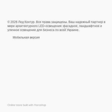
Современные интерьеры
Офисов
Магазинов
Ресторанов
Квартир
© 2026 Лед Контур. Все права защищены. Ваш надежный партнер в
мире архитектурного LED-освещения: фасадное, ландшафтное и
Домів
уличное освещение для бизнеса по всей Украине.
Гаражей
Мобильная версия
Автосалонов
Детейлінгових центрів
Спортивных клубов
Парикмахерский
Система освітлення Hexag
Ремонт і обслуговування 
Детейлінг
Спортивні тренування
Парикмахерские послуги
Оформіть замовлення на с
Online store built with Horoshop