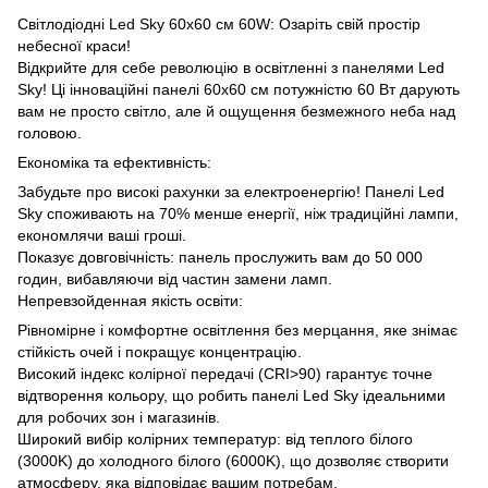
Світлодіодні Led Sky 60х60 см 60W: Озаріть свій простір
небесної краси!
Відкрийте для себе революцію в освітленні з панелями Led
Sky! Ці інноваційні панелі 60х60 см потужністю 60 Вт дарують
вам не просто світло, але й ощущення безмежного неба над
головою.
Економіка та ефективність:
Забудьте про високі рахунки за електроенергію! Панелі Led
Sky споживають на 70% менше енергії, ніж традиційні лампи,
економлячи ваші гроші.
Показує довговічність: панель прослужить вам до 50 000
годин, вибавляючи від частин замени ламп.
Непревзойденная якість освіти:
Рівномірне і комфортне освітлення без мерцання, яке знімає
стійкість очей і покращує концентрацію.
Високий індекс колірної передачі (CRI>90) гарантує точне
відтворення кольору, що робить панелі Led Sky ідеальними
для робочих зон і магазинів.
Широкий вибір колірних температур: від теплого білого
(3000K) до холодного білого (6000K), що дозволяє створити
атмосферу, яка відповідає вашим потребам.