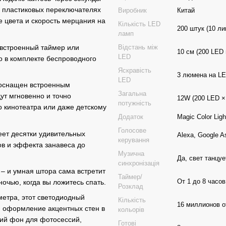
х пластиковых переключателях
Виробник
Китай
е цвета и скорость мерцания на
Кількість LED
200 штук (10 ли
ламп
 встроенный таймер или
Відстань між
10 см (200 LED 
LED
 в комплекте беспроводного
Яскравість
3 люмена на L
LED
 оснащен встроенным
Загальна
ут мгновенно и точно
12W (200 LED ×
потужність
о кинотеатра или даже детскому
Додаток
Magic Color Ligh
Голосове
ет десятки удивительных
Alexa, Google A
керування
в и эффекта занавеса до
Музична
Да, свет танцу
синхронізація
– и умная штора сама встретит
Таймер/
От 1 до 8 часов
очью, когда вы ложитесь спать.
Розклад
етра, этот светодиодный
Кількість
16 миллионов о
, оформление акцентных стен в
кольорів
кий фон для фотосессий,
Готові