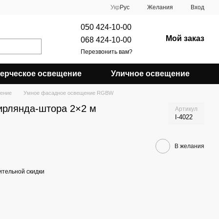
Укр
Рус
Желания
Вход
050 424-10-00
Мой заказ
068 424-10-00
Перезвонить вам?
ерческое освещение
Уличное освещение
ение
Умное фасадное освещение RGBW
ирлянда-штора 2×2 м
Артикул
I-4022
В желания
тельной скидки