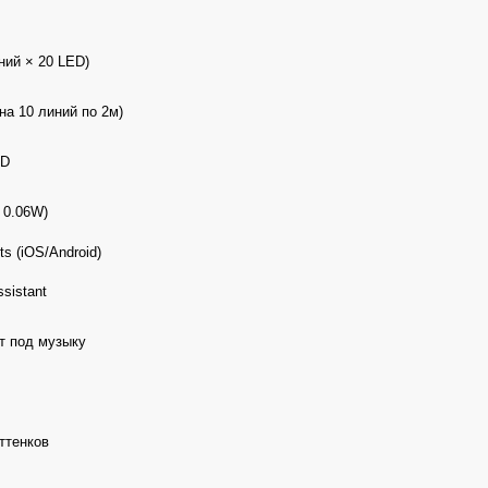
ний × 20 LED)
на 10 линий по 2м)
ED
 0.06W)
ts (iOS/Android)
ssistant
ет под музыку
ттенков