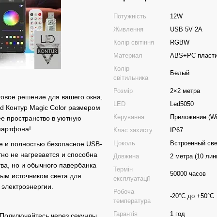
Потужність
12W
Живлення
USB 5V 2A
Колір світіння
RGBW
Материал
ABS+PC пласти
Колір
Белый
світильника
Розмір
2×2 метра
овое решение для вашего окна,
LED
Led5050
d Контур Magic Color размером
Керування
Приложение (Wi-
ее пространство в уютную
мартфона!
Клас захисту
IP67
Цоколь
Встроенный св
е и полностью безопасное USB-
но не нагревается и способна
Довжина
2 метра (10 лин
тва, но и обычного павербанка
Термін
50000 часов
ным источником света для
експлуатації
 электроэнергии.
Робоча
-20°C до +50°C
температура
Гарантія
1 год
 Подключайтесь через секунды