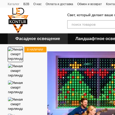
Перейти к основному контенту
Каталог
B2B
О нас
Оплата и доставка
Обмен и возврат
Конта
Свет, который делает ваше
Фасадное освещение
Ландшафтное осв
В НАЛИЧИИ