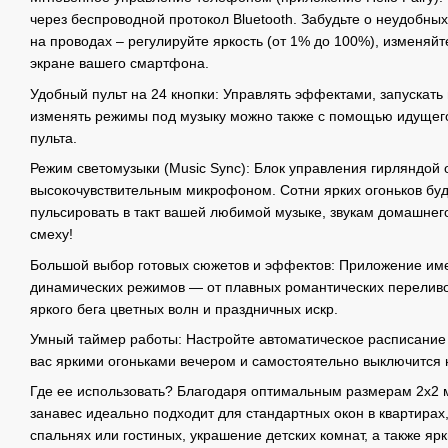
через беспроводной протокол Bluetooth. Забудьте о неудобны
на проводах – регулируйте яркость (от 1% до 100%), изменяйт
экране вашего смартфона.
Удобный пульт на 24 кнопки: Управлять эффектами, запускать
изменять режимы под музыку можно также с помощью идущего
пульта.
Режим светомузыки (Music Sync): Блок управления гирляндой
высокочувствительным микрофоном. Сотни ярких огоньков буд
пульсировать в такт вашей любимой музыке, звукам домашнег
смеху!
Большой выбор готовых сюжетов и эффектов: Приложение име
динамических режимов — от плавных романтических переливо
яркого бега цветных волн и праздничных искр.
Умный таймер работы: Настройте автоматическое расписание 
вас яркими огоньками вечером и самостоятельно выключится н
Где ее использовать? Благодаря оптимальным размерам 2х2 м
занавес идеально подходит для стандартных окон в квартирах
спальнях или гостиных, украшение детских комнат, а также яр