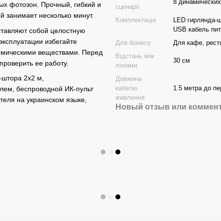
8 динамических
ых фотозон. Прочный, гибкий и
сценарії
й занимает несколько минут.
Комплектація
LED гирлянда-шт
USB кабель пит
ставляют собой целостную
 эксплуатации избегайте
Для бізнесу
Для кафе, рест
химическими веществами. Перед
Відстань між
30 см
роверить ее работу.
лініями
-штора 2х2 м,
Довжина
кабелю
1.5 метра до п
лем, беспроводной ИК-пульт
живлення
теля на украинском языке,
Новый отзыв или коммен