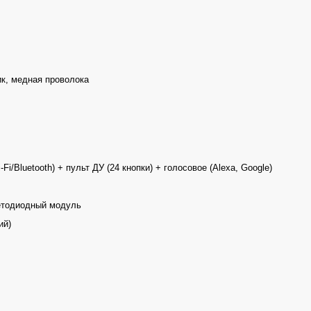
к, медная проволока
Fi/Bluetooth) + пульт ДУ (24 кнопки) + голосовое (Alexa, Google)
етодиодный модуль
ий)