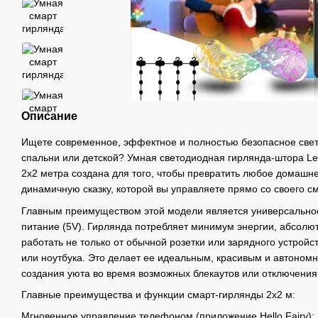
Описание
Ищете современное, эффектное и полностью безопасное свет
спальни или детской? Умная светодиодная гирлянда-штора Le
2х2 метра создана для того, чтобы превратить любое домашн
динамичную сказку, которой вы управляете прямо со своего с
Главным преимуществом этой модели является универсально
питание (5V). Гирлянда потребляет минимум энергии, абсолют
работать не только от обычной розетки или зарядного устройс
или ноутбука. Это делает ее идеальным, красивым и автоном
создания уюта во время возможных блекаутов или отключения
Главные преимущества и функции смарт-гирлянды 2х2 м:
Мгновенное управление телефоном (приложение Hello Fairy):