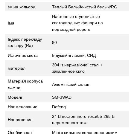
зміна кольору
Теплый Белый/чистый белый/RG
Настенные ступенчатые
светодиодные фонари на
Імя
подъездной дороге
Індекс перекладу
80
кольору (Ra)
Источник света
Індукційні лампи, СИД
304 із нержавіючої сталі +
матеріал
закаленное скло
Матеріал корпуса
Алюмінієвий сплав
лампи
Моделі
SM-3WAD
Наименование
Defeng
24 В постоянного тока/85-265 В
Напряжение
переменного тока
Особливості
Міні з сильним водонепроникним