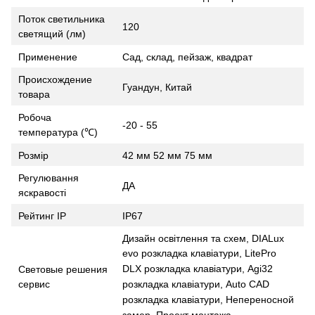
Поток светильника
120
светящий (лм)
Применение
Сад, склад, пейзаж, квадрат
Происхождение
Гуандун, Китай
товара
Робоча
-20 - 55
температура (℃)
Розмір
42 мм 52 мм 75 мм
Регулювання
ДА
яскравості
Рейтинг IP
IP67
Дизайн освітлення та схем, DIALux
evo розкладка клавіатури, LitePro
DLX розкладка клавіатури, Agi32
Световые решения
розкладка клавіатури, Auto CAD
сервис
розкладка клавіатури, Непереносной