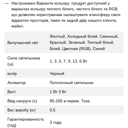
Настроювані Варіанти кольору: продукт доступний у
варіантах кольору теплого білого, чистого білого та RGB,
що дозволяє користувачам налаштувати атмосферу своїх
відкритих просторів, таких як задній двір нашого клієнта,
майкл.
Желтый, Холодный білий, Сменный,
Красный, Зеленый, Теплый білый,
Вилучаючий світ
Білий, Цветная (RGB), Синий
Сила світильника
1, 3, 5, 7, 9, 12, 6 Вт
(ш)
колір
Черный
Аплікатор
Потолочный світильник
Ватт
1 Вт 3 Вт
Ввід напруги (v)
85-265 в перем. Тока
Вес виробу (кг)
0,5
Гарантированность
3 года
(год)