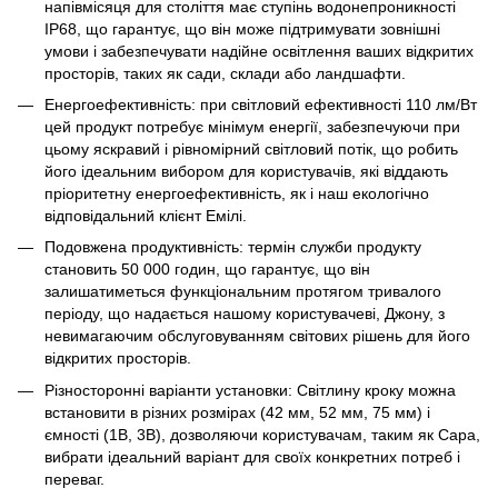
напівмісяця для століття має ступінь водонепроникності
IP68, що гарантує, що він може підтримувати зовнішні
умови і забезпечувати надійне освітлення ваших відкритих
просторів, таких як сади, склади або ландшафти.
Енергоефективність: при світловий ефективності 110 лм/Вт
цей продукт потребує мінімум енергії, забезпечуючи при
цьому яскравий і рівномірний світловий потік, що робить
його ідеальним вибором для користувачів, які віддають
пріоритетну енергоефективність, як і наш екологічно
відповідальний клієнт Емілі.
Подовжена продуктивність: термін служби продукту
становить 50 000 годин, що гарантує, що він
залишатиметься функціональним протягом тривалого
періоду, що надається нашому користувачеві, Джону, з
невимагаючим обслуговуванням світових рішень для його
відкритих просторів.
Різносторонні варіанти установки: Світлину кроку можна
встановити в різних розмірах (42 мм, 52 мм, 75 мм) і
ємності (1В, 3В), дозволяючи користувачам, таким як Сара,
вибрати ідеальний варіант для своїх конкретних потреб і
переваг.