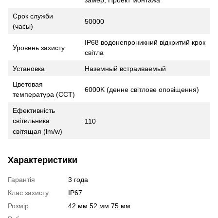
замер, Проект монтажа
Срок служби
50000
(часы)
IP68 водонепроникний відкритий крок
Уровень захисту
світла
Установка
Наземный встраиваемый
Цветовая
6000K (денне світлове оповіщення)
температура (CCT)
Ефективність
світильника
110
світящая (lm/w)
Характеристики
Гарантія
3 года
Клас захисту
IP67
Розмір
42 мм 52 мм 75 мм