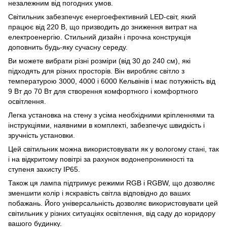
незалежним від погодних умов.
Світильник забезпечує енергоефективний LED-світ, який
працює від 220 В, що призводить до зниження витрат на
електроенергію. Стильний дизайн і прочна конструкція
доповнить будь-яку сучасну середу.
Ви можете вибрати різні розміри (від 30 до 240 см), які
підходять для різних просторів. Він виробляє світло з
температурою 3000, 4000 і 6000 Кельвінів і має потужність від
9 Вт до 70 Вт для створення комфортного і комфортного
освітлення.
Легка установка на стену з усіма необхідними кріпленнями та
інструкціями, наявними в комплекті, забезпечує швидкість і
зручність установки.
Цей світильник можна використовувати як у вологому стані, так
і на відкритому повітрі за рахунок водонепроникності та
ступеня захисту IP65.
Також ця лампа підтримує режими RGB і RGBW, що дозволяє
зменшити колір і яскравість світла відповідно до ваших
побажань. Його універсальність дозволяє використовувати цей
світильник у різних ситуаціях освітлення, від саду до коридору
вашого будинку.