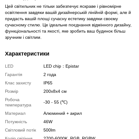
Цей світильник не тільки забезпечує яскраве і рівномірне
освітлення завдяки вашій дизайнерській лінійній формі, але й
придасть вашій площі сучасну естетику завдяки своєму
сучасному стилю. Це ідеальне поєднання відмінного дизайну,
функціональності та якості, яке зробить ваш будинок більш
зручним і світлим.
Характеристики
LED
LED chip：Epistar
Гарантія
2 года
Клас захисту
ІР65
Розмір
200х8х4 см
Робоча
-30 - 55 (℃)
температура
Материал
Алюминий + акрил
Потужність
46W
Світловий потік
500lm
Колір світіння
2700-6000K, RGB, RGBW