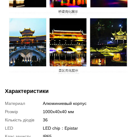
Характеристики
Материал
Алюминиевый корпус
Розмір
1000х40х40 мм
Кількість діодів
36
LED
LED chip：Epistar
Клас захисту
ІР65