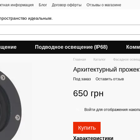
ктная информация
Блог
Договор офёрты
Отзывы о магазине
 пространство идеальным.
ещение
Подводное освещение (IP68)
Комм
Главная
Каталог
Фасадное освещ
Архитектурный прожек
Под заказ
Оставить отзыв
650 грн
Войти
для отображения накопи
%
Купить
Характеристики