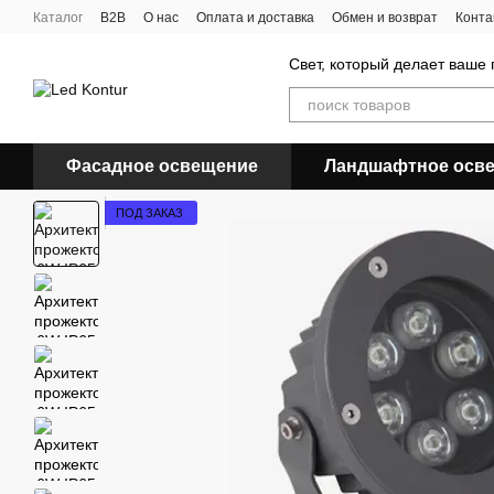
Перейти к основному контенту
Каталог
B2B
О нас
Оплата и доставка
Обмен и возврат
Конта
Свет, который делает ваше
Фасадное освещение
Ландшафтное осв
ПОД ЗАКАЗ