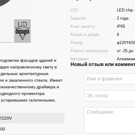
LED
LED chip
Гарантія
2 года
Клас захисту
ІР65
Кількість діодів
6
Розмір
φ125*H1
Робоча температура
от -25 до
Материал
Алюминие
подсветки фасадов зданий и
Новый отзыв или коммен
одаря направленному свету в
отдельные архитектурные
я и закаленного стекла. Имеет
ококачественному драйвера и
одиодного прожектора
с устаревшими галогенными,
V/220V
000