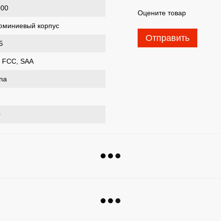
000
Оцените товар
юминиевый корпус
Отправить
5
 FCC, SAA
na
0