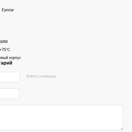
：Epistar
55MM
 +75°С
вый корпус
тарий
Войти с помощью