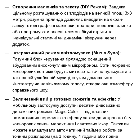
Створення малюнків та тексту (DIY Режим):
Завдяки
щільному розташуванню світлодіодів на великій площі 3х3
метри, розумна гірлянда дозволяє виводити на екран-
завісу готові графічні малюнки, прапори, новорічні ялинки
або програмувати власні текстові бігучі стрічки та
індивідуальні статичні чи динамічні візерунки через
додаток.
Інтерактивний режим світломузики (Music Sync):
Розумний блок керування гірляндою оснащений
вбудованим високочутливим мікрофоном. Сотні яскравих
кольорових вогників будуть миттєво та точно пульсувати в
такт вашій улюбленій музиці, звукам домашнього
кінотеатру чи навіть живому голосу, створюючи атмосферу
справжнього шоу.
Величезний вибір готових сюжетів та ефектів:
У
мобільному застосунку доступні десятки дивовижних
динамічних режимів Magic Color — від плавних
романтичних переливів та ефекту завіси до яскравого бігу
кольорових хвиль, мерехтіння і святкових іскор. Також ви
можете налаштувати автоматичний таймер роботи за
точним розкладом (на 1 годину, 4 години або повне