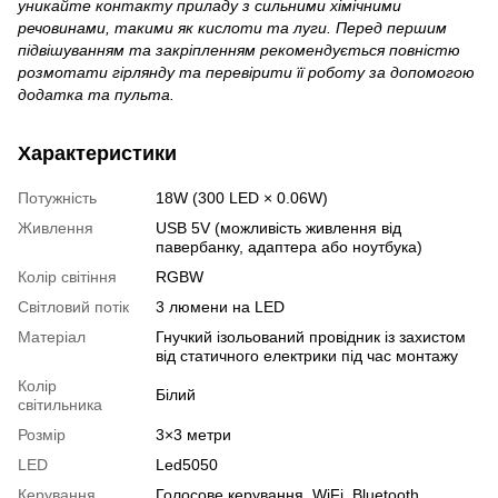
уникайте контакту приладу з сильними хімічними
речовинами, такими як кислоти та луги. Перед першим
підвішуванням та закріпленням рекомендується повністю
розмотати гірлянду та перевірити її роботу за допомогою
додатка та пульта.
Характеристики
Потужність
18W (300 LED × 0.06W)
Живлення
USB 5V (можливість живлення від
павербанку, адаптера або ноутбука)
Колір світіння
RGBW
Світловий потік
3 люмени на LED
Матеріал
Гнучкий ізольований провідник із захистом
від статичного електрики під час монтажу
Колір
Білий
світильника
Розмір
3×3 метри
LED
Led5050
Керування
Голосове керування, WiFi, Bluetooth