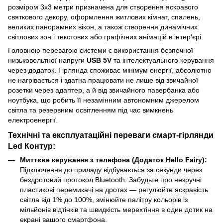
розміром 3х3 метри призначена для створення яскравого
святкового декору, оформлення житлових кімнат, спалень,
великих панорамних вікон, а також створення динамічних
світлових зон і текстових або графічних анімацій в інтер'єрі.
Головною перевагою системи є використання безпечної
низьковольтної напруги
USB 5V
та інтелектуального керування
через додаток. Гірлянда споживає мінімум енергії, абсолютно
не нагрівається і здатна працювати не лише від звичайної
розетки через адаптер, а й від звичайного павербанка або
ноутбука, що робить її незамінним автономним джерелом
світла та резервним освітленням під час вимкнень
електроенергії.
Технічні та експлуатаційні переваги смарт-гірлянди
Led Контур:
Миттєве керування з телефона (Додаток Hello Fairy):
Підключення до приладу відбувається за секунди через
бездротовий протокол Bluetooth. Забудьте про незручні
пластикові перемикачі на дротах — регулюйте яскравість
світла від 1% до 100%, змінюйте палітру кольорів із
мільйонів відтінків та швидкість мерехтіння в один дотик на
екрані вашого смартфона.