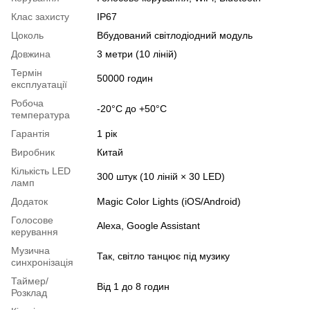
Клас захисту
IP67
Цоколь
Вбудований світлодіодний модуль
Довжина
3 метри (10 ліній)
Термін
50000 годин
експлуатації
Робоча
-20°C до +50°C
температура
Гарантія
1 рік
Виробник
Китай
Кількість LED
300 штук (10 ліній × 30 LED)
ламп
Додаток
Magic Color Lights (iOS/Android)
Голосове
Alexa, Google Assistant
керування
Музична
Так, світло танцює під музику
синхронізація
Таймер/
Від 1 до 8 годин
Розклад