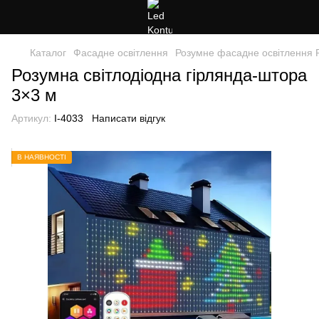
Каталог
Фасадне освітлення
Розумне фасадне освітлення
Розумна світлодіодна гірлянда-штора
3×3 м
Артикул:
I-4033
Написати відгук
В НАЯВНОСТІ