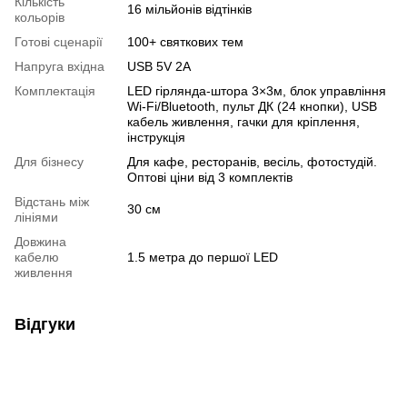
Кількість
16 мільйонів відтінків
кольорів
Готові сценарії
100+ святкових тем
Напруга вхідна
USB 5V 2A
Комплектація
LED гірлянда-штора 3×3м, блок управління
Wi-Fi/Bluetooth, пульт ДК (24 кнопки), USB
кабель живлення, гачки для кріплення,
інструкція
Для бізнесу
Для кафе, ресторанів, весіль, фотостудій.
Оптові ціни від 3 комплектів
Відстань між
30 см
лініями
Довжина
кабелю
1.5 метра до першої LED
живлення
Відгуки