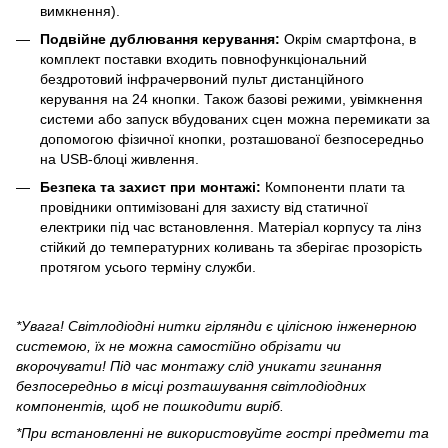
вимкнення).
Подвійне дублювання керування:
Окрім смартфона, в
комплект поставки входить повнофункціональний
бездротовий інфрачервоний пульт дистанційного
керування на 24 кнопки. Також базові режими, увімкнення
системи або запуск вбудованих сцен можна перемикати за
допомогою фізичної кнопки, розташованої безпосередньо
на USB-блоці живлення.
Безпека та захист при монтажі:
Компоненти плати та
провідники оптимізовані для захисту від статичної
електрики під час встановлення. Матеріал корпусу та лінз
стійкий до температурних коливань та зберігає прозорість
протягом усього терміну служби.
*Увага! Світлодіодні нитки гірлянди є цілісною інженерною
системою, їх не можна самостійно обрізати чи
вкорочувати! Під час монтажу слід уникати згинання
безпосередньо в місці розташування світлодіодних
компонентів, щоб не пошкодити виріб.
*При встановленні не використовуйте гострі предмети та