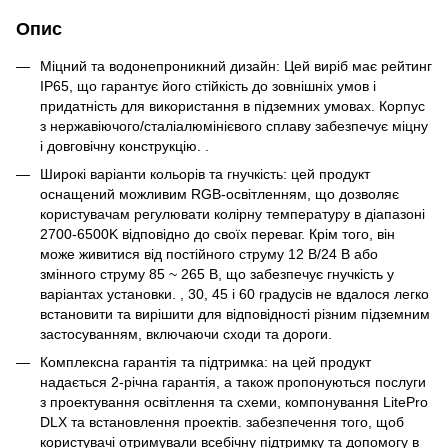
Опис
Міцний та водонепроникний дизайн: Цей виріб має рейтинг
IP65, що гарантує його стійкість до зовнішніх умов і
придатність для використання в підземних умовах. Корпус
з нержавіючого/сталіалюмінієвого сплаву забезпечує міцну
і довговічну конструкцію. .
Широкі варіанти кольорів та гнучкість: цей продукт
оснащений можливим RGB-освітленням, що дозволяє
користувачам регулювати колірну температуру в діапазоні
2700-6500K відповідно до своїх переваг. Крім того, він
може живитися від постійного струму 12 В/24 В або
змінного струму 85 ~ 265 В, що забезпечує гнучкість у
варіантах установки. , 30, 45 і 60 градусів не вдалося легко
встановити та вирішити для відповідності різним підземним
застосуванням, включаючи сходи та дороги.
Комплексна гарантія та підтримка: на цей продукт
надається 2-річна гарантія, а також пропонуються послуги
з проектування освітлення та схеми, компонування LitePro
DLX та встановлення проектів. забезпечення того, щоб
користувачі отримували всебічну підтримку та допомогу в