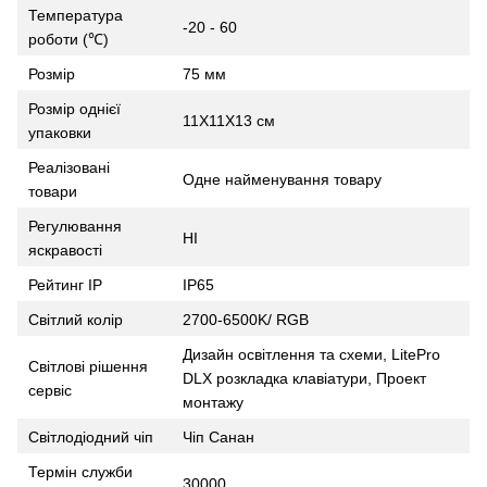
Температура
-20 - 60
роботи (℃)
Розмір
75 мм
Розмір однієї
11X11X13 см
упаковки
Реалізовані
Одне найменування товару
товари
Регулювання
НІ
яскравості
Рейтинг IP
IP65
Світлий колір
2700-6500K/ RGB
Дизайн освітлення та схеми, LitePro
Світлові рішення
DLX розкладка клавіатури, Проект
сервіс
монтажу
Світлодіодний чіп
Чіп Санан
Термін служби
30000