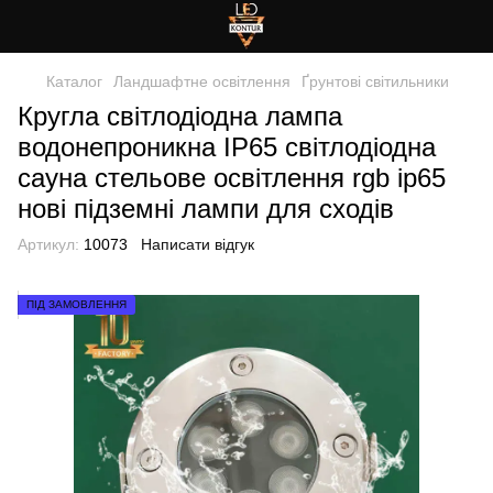
Каталог
Ландшафтне освітлення
Ґрунтові світильники
Кругла світлодіодна лампа
водонепроникна IP65 світлодіодна
сауна стельове освітлення rgb ip65
нові підземні лампи для сходів
Артикул:
10073
Написати відгук
ПІД ЗАМОВЛЕННЯ