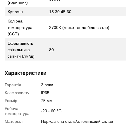
(годинник)
Кут змін
15 30 45 60
Колірна
температура
2700K (м'яке тепле біле світло)
(CCT)
Ефективність
світильника
80
світити (лм/ш)
Характеристики
Гарантія
2 роки
Клас захисту
IP65
Розмір
75 мм
Робоча
-20 - 60 °С
температура
Матеріал
Нержавіюча сталь/алюмінієвий сплав