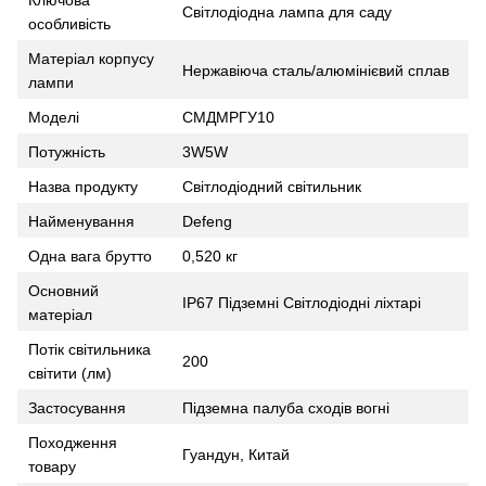
Світлодіодна лампа для саду
особливість
Матеріал корпусу
Нержавіюча сталь/алюмінієвий сплав
лампи
Моделі
СМДМРГУ10
Потужність
3W5W
Назва продукту
Світлодіодний світильник
Найменування
Defeng
Одна вага брутто
0,520 кг
Основний
IP67 Підземні Світлодіодні ліхтарі
матеріал
Потік світильника
200
світити (лм)
Застосування
Підземна палуба сходів вогні
Походження
Гуандун, Китай
товару