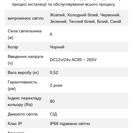
процесі інсталяції та обслуговування всього процесу.
Жовтий, Холодний білий, Червоний,
випромінює світло
Зелений, Теплий білий, Білий, Синій
Сила світильника
6
(ж)
Колір
Чорний
Введення напруги
DC12v/24v AC85 ~ 265V
(v)
Вага виробу (кг)
0,52
Гарантованість
2 роки
(рік)
Індекс перекладу
80
кольору (Ra)
Джерело світла
СІД
Клас IP
IP68 підземне світло
Ключова