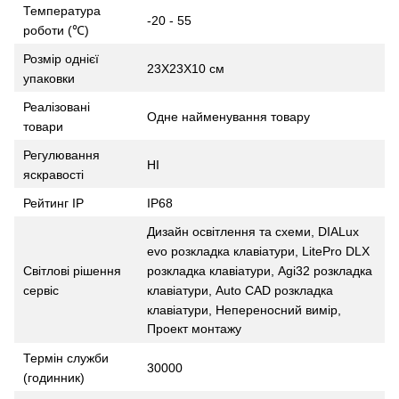
Температура
-20 - 55
роботи (℃)
Розмір однієї
23X23X10 см
упаковки
Реалізовані
Одне найменування товару
товари
Регулювання
НІ
яскравості
Рейтинг IP
IP68
Дизайн освітлення та схеми, DIALux
evo розкладка клавіатури, LitePro DLX
розкладка клавіатури, Agi32 розкладка
Світлові рішення
клавіатури, Auto CAD розкладка
сервіс
клавіатури, Непереносний вимір,
Проект монтажу
Термін служби
30000
(годинник)