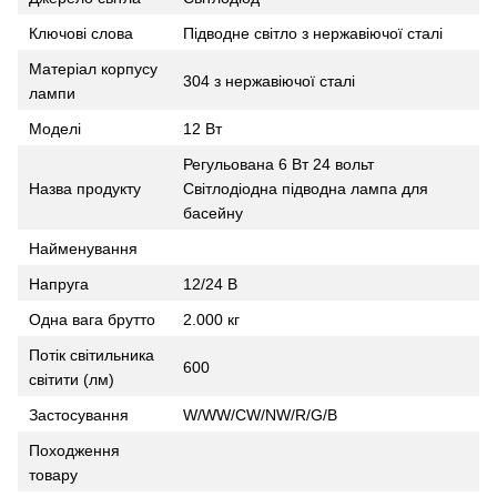
Ключові слова
Підводне світло з нержавіючої сталі
Матеріал корпусу
304 з нержавіючої сталі
лампи
Моделі
12 Вт
Регульована 6 Вт 24 вольт
Світлодіодна підводна лампа для
Назва продукту
басейну
Найменування
Напруга
12/24 В
Одна вага брутто
2.000 кг
Потік світильника
600
світити (лм)
Застосування
W/WW/CW/NW/R/G/B
Походження
товару