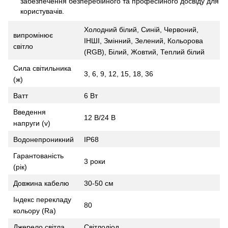
забезпечення безперебійного та професійного досвіду для
користувачів.
Холодний білий, Синій, Червоний,
випромінює
ІНШІ, Змінний, Зелений, Кольорова
світло
(RGB), Білий, Жовтий, Теплий білий
Сила світильника
3, 6, 9, 12, 15, 18, 36
(ж)
Ватт
6 Вт
Введення
12 В/24 В
напруги (v)
Водонепроникний
IP68
Гарантованість
3 роки
(рік)
Довжина кабелю
30-50 см
Індекс перекладу
80
кольору (Ra)
Джерело світла
Світлодіод