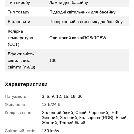
Тип виробу
Лампи для басейну
Тип товару
Підводні світильники для басейну
Встановити
Поверхневий світильник для басейну
Колірна
температура
Одинковий колір/RGB/RGBW
(CCT)
Ефективність
світильника
130
світити (лм/ш)
Характеристики
Потужність
3, 6, 9, 12, 15, 18, 36
Живлення
12 В/24 В
Колір світіння
Холодний білий, Синій, Червоний, ІНШІ,
Змінний, Зелений, Кольорова (RGB), Білий,
Жовтий, Теплий білий
Світловий потік
130 lm/w