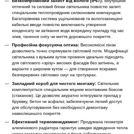
Безкомпромісний захист від вологи (IP67):
Внутрішній
оптичний та силовий блоки світильника повністю залиті
спеціальним теплопровідним силіконовим компаундом.
Багаторівнева система ущільнювачів та вологозахищені
кабельні вводи повністю виключають утворення
конденсату чи затікання води всередину приладу під час
злив, танення снігу чи миття дорожнього покриття.
Професійна фокусуюча оптика:
Високоякісні лінзи
дозволяють точно спрямувати світловий потік. Модифікації
світильника з вузьким кутом променя ідеально підходять
для світлового «зрізу» високих фасадів без затінень, а
варіанти з широким кутом — для створення яскравих
безперервних світлових смуг на тротуарах.
Закладний короб для чистого монтажу:
Світильник
комплектується спеціальним міцним монтажним боксом
(стаканом). Це дозволяє акуратно інтегрувати прилад у
бруківку, бетон чи асфальт, забезпечуючи легкий доступ
для обслуговування без необхідності демонтажу
навколишнього покриття.
Ефективний термоменеджмент:
Продумана геометрія
алюмінієвого радіатора гарантує швидке відведення тепла
через закладну конструкцію в ґрунт, забезпечуючи