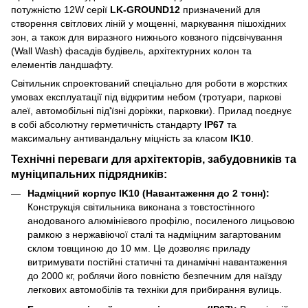
потужністю 12W серії
LK-GROUND12
призначений для
створення світлових ліній у мощенні, маркування пішохідних
зон, а також для виразного нижнього ковзного підсвічування
(Wall Wash) фасадів будівель, архітектурних колон та
елементів ландшафту.
Світильник спроектований спеціально для роботи в жорстких
умовах експлуатації під відкритим небом (тротуари, паркові
алеї, автомобільні під'їзні доріжки, парковки). Прилад поєднує
в собі абсолютну герметичність стандарту
IP67
та
максимальну антивандальну міцність за класом
IK10
.
Технічні переваги для архітекторів, забудовників та
муніципальних підрядників:
Надміцний корпус IK10 (Навантаження до 2 тонн):
Конструкція світильника виконана з товстостінного
анодованого алюмінієвого профілю, посиленого лицьовою
рамкою з нержавіючої сталі та надміцним загартованим
склом товщиною до 10 мм. Це дозволяє приладу
витримувати постійні статичні та динамічні навантаження
до 2000 кг, роблячи його повністю безпечним для наїзду
легкових автомобілів та техніки для прибирання вулиць.