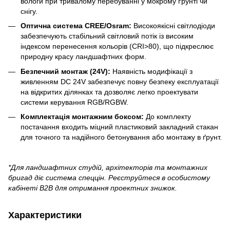
вологи при тривалому перебуванні у мокрому ґрунті чи
снігу.
Оптична система CREE/Osram:
Високоякісні світлодіоди
забезпечують стабільний світловий потік із високим
індексом перенесення кольорів (CRI>80), що підкреслює
природну красу ландшафтних форм.
Безпечний монтаж (24V):
Наявність модифікації з
живленням DC 24V забезпечує повну безпеку експлуатації
на відкритих ділянках та дозволяє легко проектувати
системи керування RGB/RGBW.
Комплектація монтажним боксом:
До комплекту
постачання входить міцний пластиковий закладний стакан
для точного та надійного бетонування або монтажу в ґрунт.
*Для ландшафтних студій, архітекторів та монтажних
бригад діє система спеццін. Реєструйтеся в особистому
кабінеті B2B для отримання проектних знижок.
Характеристики