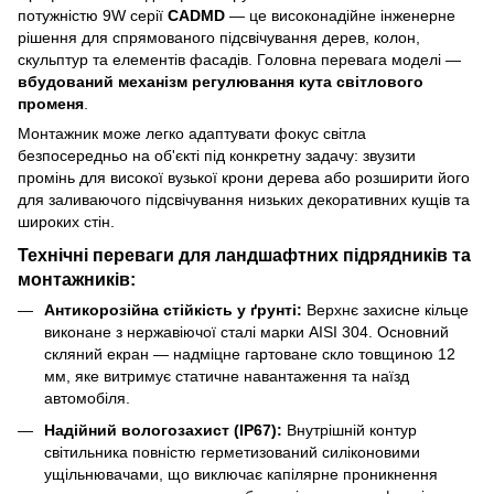
потужністю 9W серії
CADMD
— це високонадійне інженерне
рішення для спрямованого підсвічування дерев, колон,
скульптур та елементів фасадів. Головна перевага моделі —
вбудований механізм регулювання кута світлового
променя
.
Монтажник може легко адаптувати фокус світла
безпосередньо на об'єкті під конкретну задачу: звузити
промінь для високої вузької крони дерева або розширити його
для заливаючого підсвічування низьких декоративних кущів та
широких стін.
Технічні переваги для ландшафтних підрядників та
монтажників:
Антикорозійна стійкість у ґрунті:
Верхнє захисне кільце
виконане з нержавіючої сталі марки AISI 304. Основний
скляний екран — надміцне гартоване скло товщиною 12
мм, яке витримує статичне навантаження та наїзд
автомобіля.
Надійний вологозахист (IP67):
Внутрішній контур
світильника повністю герметизований силіконовими
ущільнювачами, що виключає капілярне проникнення