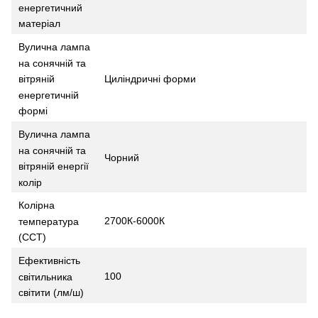
енергетичний
матеріал
Вулична лампа
на сонячній та
Циліндричні форми
вітряній
енергетичній
формі
Вулична лампа
на сонячній та
Чорний
вітряній енергії
колір
Колірна
2700К-6000К
температура
(CCT)
Ефективність
100
світильника
світити (лм/ш)