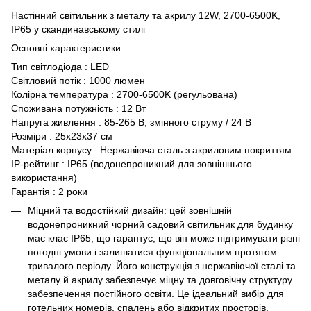
Настінний світильник з металу та акрилу 12W, 2700-6500K,
IP65 у скандинавському стилі
Основні характеристики :
Тип світлодіода : LED
Світловий потік : 1000 люмен
Колірна температура : 2700-6500K (регульована)
Споживана потужність : 12 Вт
Напруга живлення : 85-265 В, змінного струму / 24 В
Розміри : 25x23x37 см
Матеріал корпусу : Нержавіюча сталь з акриловим покриттям
IP-рейтинг : IP65 (водонепроникний для зовнішнього
використання)
Гарантія : 2 роки
Міцний та водостійкий дизайн: цей зовнішній
водонепроникний чорний садовий світильник для будинку
має клас IP65, що гарантує, що він може підтримувати різні
погодні умови і залишатися функціональним протягом
тривалого періоду. Його конструкція з нержавіючої сталі та
металу й акрилу забезпечує міцну та довговічну структуру.
забезпечення постійного освіти. Це ідеальний вибір для
готельних номерів, спалень або відкритих просторів.