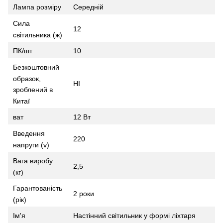
Лампа розміру
Середній
Сила
12
світильника (ж)
ПК/шт
10
Безкоштовний
образок,
НІ
зроблений в
Китаї
ват
12 Вт
Введення
220
напруги (v)
Вага виробу
2,5
(кг)
Гарантованість
2 роки
(рік)
Ім'я
Настінний світильник у формі ліхтаря