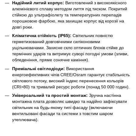
Надійний литий корпус:
Виготовлений з високоякісного
алюмінієвого сплаву методом лиття під тиском. Покритий
стійкою до ультрафіолету та температурних перепадів
порошковою фарбою, яка захищає корпус від корозії на
довгі роки.
Кліматична стійкість (IP65):
Світильник повністю
герметизований довговічними силіконовими
ущільнювачами. Захисне скло оптичних блоків стійке до
термічних ударів та витримує суворі погодні умови (зливи,
обледеніння, пряме сонячне каміння).
Преміальні світлодіоди:
Використання
енергоефективних чіпів CREE/Osram гарантує стабільність
світлового потоку, високий індекс перенесення кольорів
(CRI>80) та тривалий ресурс роботи (понад 50 000 годин).
Універсальний та простий монтаж:
Зручна настінна
монтажна плата дозволяє швидко та надійно зафіксувати
світильник на будь-якому типі фасаду (включаючи
вентильовані фасади та системи з товстим шаром
утеплювача).