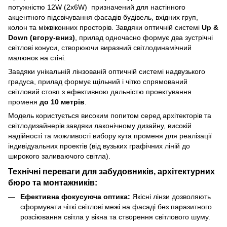
потужністю 12W (2х6W) призначений для настінного
акцентного підсвічування фасадів будівель, вхідних груп,
колон та міжвіконних просторів. Завдяки оптичній системі
Up &
Down (вгору-вниз)
, прилад одночасно формує два зустрічні
світлові конуси, створюючи виразний світлодинамічний
малюнок на стіні.
Завдяки унікальній лінзованій оптичній системі надвузького
градуса, прилад формує щільний і чітко спрямований
світловий стовп з ефективною дальністю проектування
променя
до 10 метрів
.
Модель користується високим попитом серед архітекторів та
світлодизайнерів завдяки лаконічному дизайну, високій
надійності та можливості вибору кута променя для реалізації
індивідуальних проектів (від вузьких графічних ліній до
широкого заливаючого світла).
Технічні переваги для забудовників, архітектурних
бюро та монтажників:
Ефективна фокусуюча оптика:
Якісні лінзи дозволяють
сформувати чіткі світлові межі на фасаді без паразитного
розсіювання світла у вікна та створення світлового шуму.