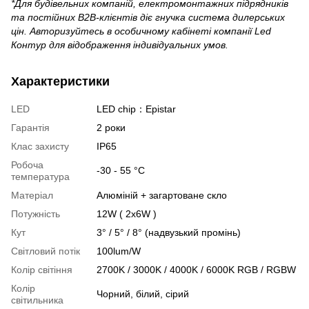
*Для будівельних компаній, електромонтажних підрядників
та постійних B2B-клієнтів діє гнучка система дилерських
цін. Авторизуйтесь в особичному кабінеті компанії Led
Контур для відображення індивідуальних умов.
Характеристики
LED
LED chip：Epistar
Гарантія
2 роки
Клас захисту
ІР65
Робоча
-30 - 55 °С
температура
Матеріал
Алюміній + загартоване скло
Потужність
12W ( 2x6W )
Кут
3° / 5° / 8° (надвузький промінь)
Світловий потік
100lum/W
Колір світіння
2700K / 3000K / 4000K / 6000K RGB / RGBW
Колір
Чорний, білий, сірий
світильника