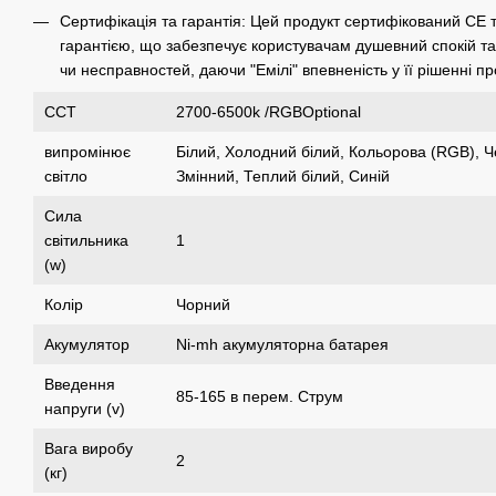
Сертифікація та гарантія: Цей продукт сертифікований CE 
гарантією, що забезпечує користувачам душевний спокій та 
чи несправностей, даючи "Емілі" впевненість у її рішенні пр
CCT
2700-6500k /RGBOptional
випромінює
Білий, Холодний білий, Кольорова (RGB), 
світло
Змінний, Теплий білий, Синій
Сила
світильника
1
(w)
Колір
Чорний
Акумулятор
Ni-mh акумуляторна батарея
Введення
85-165 в перем. Струм
напруги (v)
Вага виробу
2
(кг)