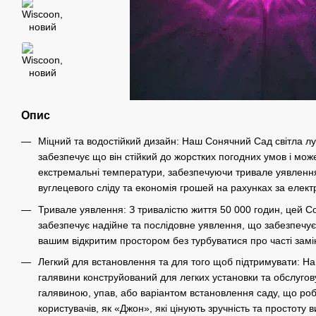
Опис
Міцний та водостійкий дизайн: Наш Сонячний Сад світла лу
забезпечує що він стійкий до жорстких погодних умов і мож
екстремальні температури, забезпечуючи тривале уявленн
вуглецевого сліду та економія грошей на рахунках за елект
Тривале уявлення: З тривалістю життя 50 000 годин, цей С
забезпечує надійне та послідовне уявлення, що забезпечу
вашим відкритим простором без турбуватися про часті замі
Легкий для встановлення та для того щоб підтримувати: Н
галявини конструйований для легких установки та обслугов
галявиною, упав, або варіантом встановлення саду, що роб
користувачів, як «Джон», які цінують зручність та простоту 