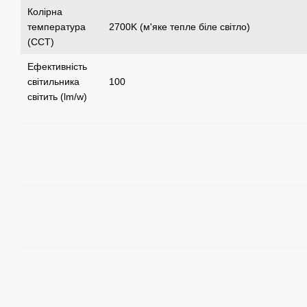
Колірна
температура
2700K (м'яке тепле біле світло)
(CCT)
Ефективність
світильника
100
світить (lm/w)