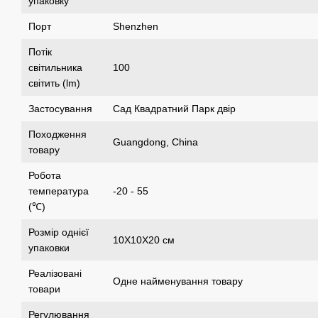
упаковку
Порт
Shenzhen
Потік
світильника
100
світить (lm)
Застосування
Сад Квадратний Парк двір
Походження
Guangdong, China
товару
Робота
температура
-20 - 55
(℃)
Розмір однієї
10X10X20 см
упаковки
Реалізовані
Одне найменування товару
товари
Регулювання