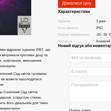
Дізнатися ціну
Характеристики
Гарантія
3 роки
Клас захисту
IP67
Робоча температура
-20 - 55 °
Матеріал
Алюміній
Новий відгук або комента
жка відрізняє оцінкою ІП67, що
е витримати проливні дощі та
я. освітлення, зменшення
роенергію.
онячний Сад світла галявини
є ви можете насолодитися
ни.
аш Сонячний Сад світла
ування, з простою стіною,
ить його ідеальним для таких
використання.
Оцініть товар