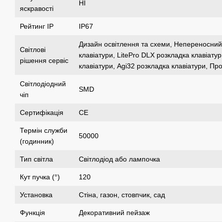
НІ
яскравості
Рейтинг IP
IP67
Дизайн освітлення та схеми, Непереносний
Світлові
клавіатури, LitePro DLX розкладка клавіату
рішення сервіс
клавіатури, Agi32 розкладка клавіатури, Пр
Світлодіодний
SMD
чіп
Сертифікація
CE
Термін служби
50000
(годинник)
Тип світла
Світлодіод або лампочка
Кут пучка (°)
120
Установка
Стіна, газон, стовпчик, сад
Функція
Декоративний пейзаж