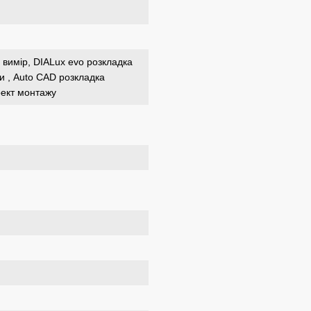
 вимір, DIALux evo розкладка
ри , Auto CAD розкладка
оект монтажу