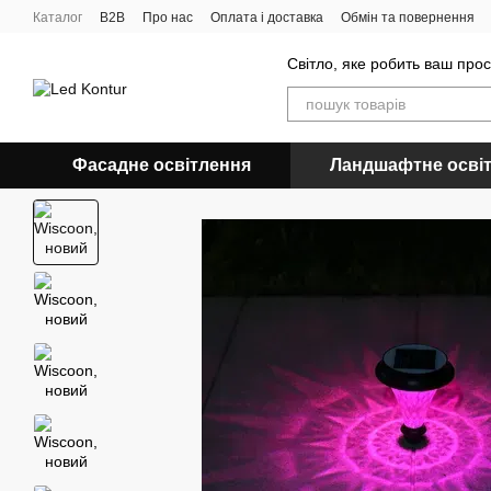
Перейти до основного контенту
Каталог
B2B
Про нас
Оплата і доставка
Обмін та повернення
Світло, яке робить ваш про
Фасадне освітлення
Ландшафтне осві