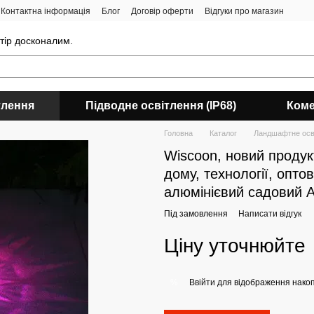
Контактна інформація
Блог
Договір оферти
Відгуки про магазин
стір досконалим.
тлення
Підводне освітлення (IP68)
Коме
Головна
Каталог
Ландшафтне осв
Wiscoon, новий продукт
дому, технології, оптов
алюмінієвий садовий A
Під замовлення
Написати відгук
Ціну уточнюйте
Ввійти
для відображення накоп
%