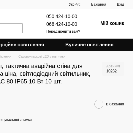
Укр
Рус
Бажання
Вхід
050 424-10-00
Мій кошик
068 424-10-00
Передзвонити вам?
рційне освітлення
Вуличне освітлення
ітлення
Садово-паркові LED стовпчики
, тактична аварійна стіна для
Артикул
10232
а ціна, світлодіодний світильник,
C 80 IP65 10 Вт 10 шт.
В бажання
ичувальної знижки