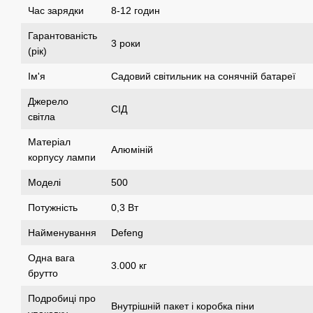
Час зарядки
8-12 годин
Гарантованість
3 роки
(рік)
Ім'я
Садовий світильник на сонячній батареї
Джерело
СІД
світла
Матеріал
Алюміній
корпусу лампи
Моделі
500
Потужність
0,3 Вт
Найменування
Defeng
Одна вага
3.000 кг
брутто
Подробиці про
Внутрішній пакет і коробка піни