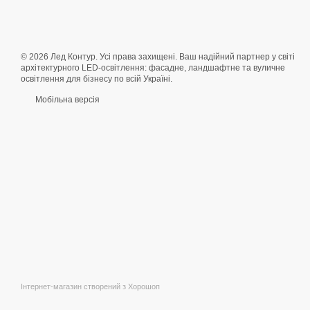
© 2026 Лед Контур. Усі права захищені. Ваш надійний партнер у світі
архітектурного LED-освітлення: фасадне, ландшафтне та вуличне
освітлення для бізнесу по всій Україні.
Мобільна версія
Інтернет-магазин створений з Хорошоп