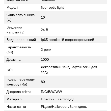
випускається
Зелений
Моделі
fiber optic light
Сила світильника
10
(w)
Введення
24 В
напруги (v)
Водонепроникний
Ip65 зовнішній водонепроникний
Гарантованість
2 роки
(рік)
Довжина
1000
Декоративні Ландшафтні вогні для
Ім'я
саду
Індекс перекладу
80
кольору (Ra)
Джерело світла
R/G/B/W/WW
Матеріал
Пластик + світлодіод
Назва свята
Різдво/Hallweeen/Великдень