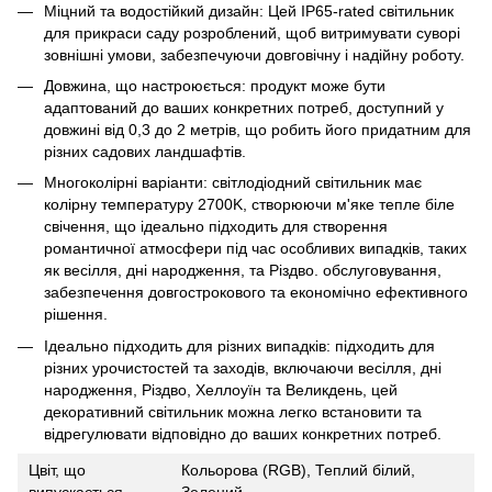
Міцний та водостійкий дизайн: Цей IP65-rated світильник
для прикраси саду розроблений, щоб витримувати суворі
зовнішні умови, забезпечуючи довговічну і надійну роботу.
Довжина, що настроюється: продукт може бути
адаптований до ваших конкретних потреб, доступний у
довжині від 0,3 до 2 метрів, що робить його придатним для
різних садових ландшафтів.
Многоколірні варіанти: світлодіодний світильник має
колірну температуру 2700K, створюючи м'яке тепле біле
свічення, що ідеально підходить для створення
романтичної атмосфери під час особливих випадків, таких
як весілля, дні народження, та Різдво. обслуговування,
забезпечення довгострокового та економічно ефективного
рішення.
Ідеально підходить для різних випадків: підходить для
різних урочистостей та заходів, включаючи весілля, дні
народження, Різдво, Хеллоуїн та Великдень, цей
декоративний світильник можна легко встановити та
відрегулювати відповідно до ваших конкретних потреб.
Цвіт, що
Кольорова (RGB), Теплий білий,