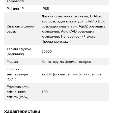
яскравості
Рейтинг IP
IP65
Дизайн освітлення та схеми, DIALux
evo розкладка клавіатури, LitePro DLX
Світлові рішення
розкладка клавіатури, Agi32 розкладка
сервіс
клавіатури, Auto CAD розкладка
клавіатури, Непереносний вимір,
Проект монтажу
Термін служби
30000
(годинник)
Форма
Квітка, кругла форма, квадрат
Колірна
температура
2700K (м'який теплий білий) світло)
(CCT)
Ефективність
світильника
100
світить (lm/w)
Характеристики