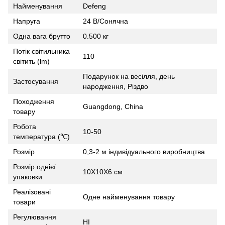
Найменування
Defeng
Напруга
24 В/Сонячна
Одна вага брутто
0.500 кг
Потік світильника
110
світить (lm)
Подарунок на весілля, день
Застосування
народження, Різдво
Походження
Guangdong, China
товару
Робота
10-50
температура (℃)
Розмір
0,3-2 м індивідуального виробництва
Розмір однієї
10X10X6 см
упаковки
Реалізовані
Одне найменування товару
товари
Регулювання
НІ