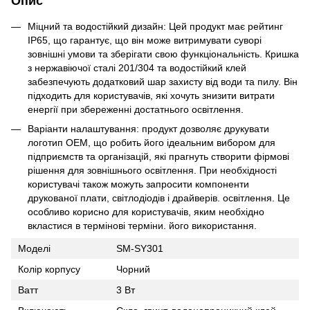
Опис
Міцний та водостійкий дизайн: Цей продукт має рейтинг
IP65, що гарантує, що він може витримувати суворі
зовнішні умови та зберігати свою функціональність. Кришка
з нержавіючої сталі 201/304 та водостійкий клей
забезпечують додатковий шар захисту від води та пилу. Він
підходить для користувачів, які хочуть знизити витрати
енергії при збереженні достатнього освітлення.
Варіанти налаштування: продукт дозволяє друкувати
логотип OEM, що робить його ідеальним вибором для
підприємств та організацій, які прагнуть створити фірмові
рішення для зовнішнього освітлення. При необхідності
користувачі також можуть запросити компоненти
друкованої плати, світлодіодів і драйверів. освітлення. Це
особливо корисно для користувачів, яким необхідно
вкластися в термінові терміни. його використання.
Моделі
SM-SY301
Колір корпусу
Чорний
Ватт
3 Вт