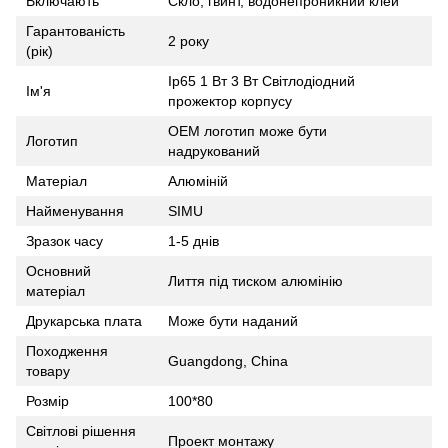
Включають
Скло, гвинт, водонепроникний клей
Гарантованість
2 року
(рік)
Ip65 1 Вт 3 Вт Світлодіодний
Ім'я
прожектор корпусу
OEM логотип може бути
Логотип
надрукований
Матеріал
Алюміній
Найменування
SIMU
Зразок часу
1-5 днів
Основний
Лиття під тиском алюмінію
матеріал
Друкарська плата
Може бути наданий
Походження
Guangdong, China
товару
Розмір
100*80
Світлові рішення
Проект монтажу