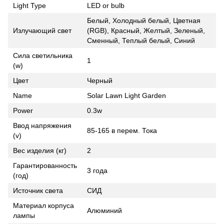
Light Type
LED or bulb
Белый, Холодный белый, Цветная
Излучающий свет
(RGB), Красный, Желтый, Зеленый,
Сменный, Теплый белый, Синий
Сила светильника
1
(w)
Цвет
Черный
Name
Solar Lawn Light Garden
Power
0.3w
Ввод напряжения
85-165 в перем. Тока
(v)
Вес изделия (кг)
2
Гарантированность
3 года
(год)
Источник света
СИД
Материал корпуса
Алюминий
лампы