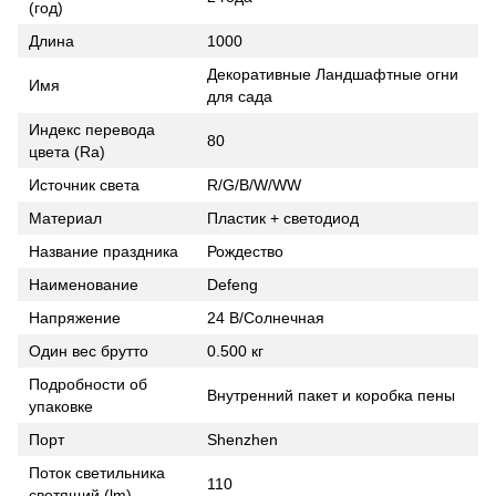
(год)
Длина
1000
Декоративные Ландшафтные огни
Имя
для сада
Индекс перевода
80
цвета (Ra)
Источник света
R/G/B/W/WW
Материал
Пластик + светодиод
Название праздника
Рождество
Наименование
Defeng
Напряжение
24 В/Солнечная
Один вес брутто
0.500 кг
Подробности об
Внутренний пакет и коробка пены
упаковке
Порт
Shenzhen
Поток светильника
110
светящий (lm)