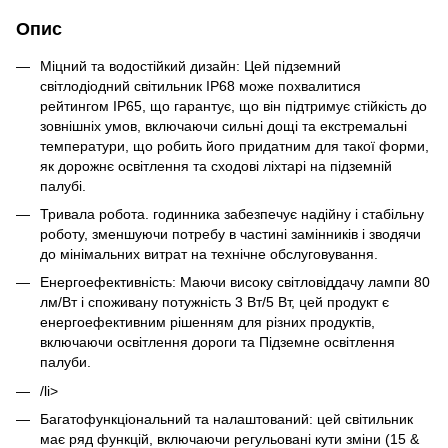
Опис
Міцний та водостійкий дизайн: Цей підземний
світлодіодний світильник IP68 може похвалитися
рейтингом IP65, що гарантує, що він підтримує стійкість до
зовнішніх умов, включаючи сильні дощі та екстремальні
температури, що робить його придатним для такої форми,
як дорожнє освітлення та сходові ліхтарі на підземній
палубі.
Тривала робота. годинника забезпечує надійну і стабільну
роботу, зменшуючи потребу в частині замінників і зводячи
до мінімальних витрат на технічне обслуговування.
Енергоефективність: Маючи високу світловіддачу лампи 80
лм/Вт і споживану потужність 3 Вт/5 Вт, цей продукт є
енергоефективним рішенням для різних продуктів,
включаючи освітлення дороги та Підземне освітлення
палуби.
/li>
Багатофункціональний та налаштований: цей світильник
має ряд функцій, включаючи регульовані кути зміни (15 &