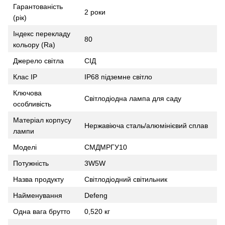
Гарантованість
2 роки
(рік)
Індекс перекладу
80
кольору (Ra)
Джерело світла
СІД
Клас IP
IP68 підземне світло
Ключова
Світлодіодна лампа для саду
особливість
Матеріал корпусу
Нержавіюча сталь/алюмінієвий сплав
лампи
Моделі
СМДМРГУ10
Потужність
3W5W
Назва продукту
Світлодіодний світильник
Найменування
Defeng
Одна вага брутто
0,520 кг