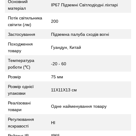
Основний
IP67 Підземні Світлодіодні ліхтарі
матеріал
Потік світильника
200
світити (лм)
Застосування
Підземна палуба сходів вогні
Походження
Гуандун, Китай
товару
Температура
-20 - 60
роботи (℃)
Розмір
75 мм
Розмір однієї
11X11X13 см
упаковки
Реалізовані
Одне найменування товару
товари
Регулювання
НІ
яскравості
Рейтинг IP
IP65