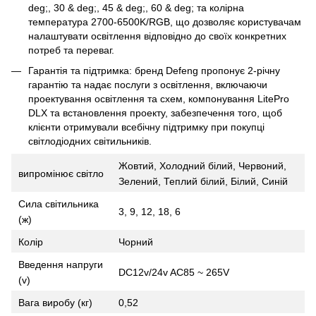
deg;, 30 & deg;, 45 & deg;, 60 & deg; та колірна
температура 2700-6500K/RGB, що дозволяє користувачам
налаштувати освітлення відповідно до своїх конкретних
потреб та переваг.
Гарантія та підтримка: бренд Defeng пропонує 2-річну
гарантію та надає послуги з освітлення, включаючи
проектування освітлення та схем, компонування LitePro
DLX та встановлення проекту, забезпечення того, щоб
клієнти отримували всебічну підтримку при покупці
світлодіодних світильників.
Жовтий, Холодний білий, Червоний,
випромінює світло
Зелений, Теплий білий, Білий, Синій
Сила світильника
3, 9, 12, 18, 6
(ж)
Колір
Чорний
Введення напруги
DC12v/24v AC85 ~ 265V
(v)
Вага виробу (кг)
0,52